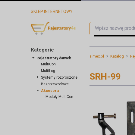
SKLEP INTERNETOWY
Kategorie
simex.pl
Katalog
Re
Rejestratory danych
MultiCon
MultiLog
SRH-99
Systemy rozproszone
Bezprzewodowe
Akcesoria
Moduły MultiCon