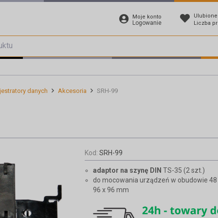
Ulubione
Moje konto
Logowanie
Liczba p
jestratory danych
Akcesoria
SRH-99
Kod:
SRH-99
adaptor na szynę DIN
TS-35 (2 szt.)
do mocowania urządzeń w obudowie 48
96 x 96 mm