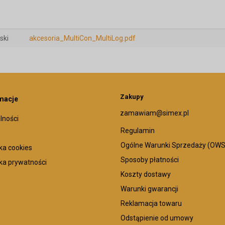
ski
akcesoria_MultiCon_MultiLog.pdf
Zakupy
macje
zamawiam@simex.pl
lności
Regulamin
Ogólne Warunki Sprzedaży (OWS
yka cookies
Sposoby płatności
yka prywatności
Koszty dostawy
Warunki gwarancji
Reklamacja towaru
Odstąpienie od umowy