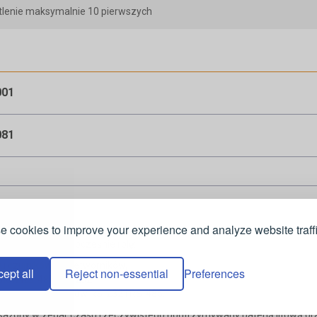
tlenie maksymalnie 10 pierwszych
001
081
 cookies to improve your experience and analyze website traffi
tor pełniący równocześnie rolę:
u czujników/ przetworników,
ept all
Reject non-essential
Preferences
ałów RS-485/RS-232,
anicznego obwodów RS-232 i RS-485.
ony w zegar czasu rzeczywistego podtrzymywany baterią litową oraz