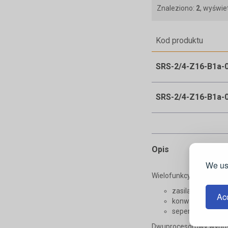
Znaleziono:
2
, wyświe
Kod produktu
SRS-2/4-Z16-B1a-
SRS-2/4-Z16-B1a-
Opis
We use
Wielofunkcyjny rejestra
zasilacza system
Acc
konwertera sygn
seperatora galw
Dwuprocesorowy wyposaż