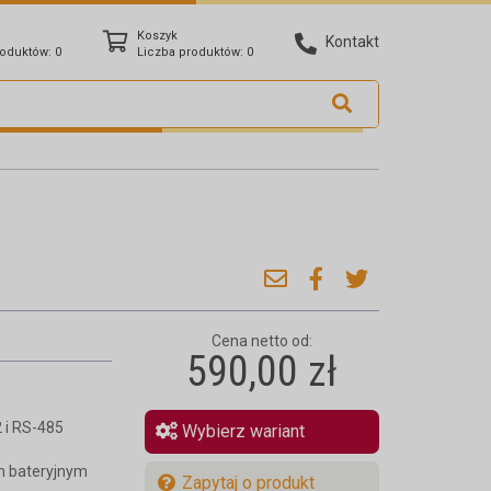
Koszyk
Kontakt
roduktów:
0
Liczba produktów:
0
Cena netto od:
590,00 zł
 i RS-485
Wybierz wariant
 bateryjnym
Zapytaj o produkt