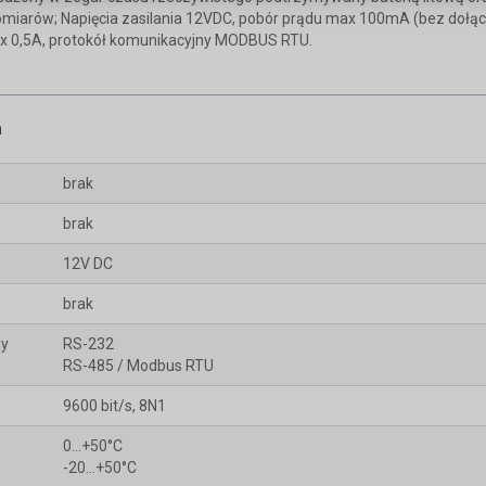
 pomiarów; Napięcia zasilania 12VDC, pobór prądu max 100mA (bez dołą
 0,5A, protokół komunikacyjny MODBUS RTU.
a
brak
brak
12V DC
brak
ny
RS-232
RS-485 / Modbus RTU
9600 bit/s, 8N1
0...+50°C
-20…+50°C