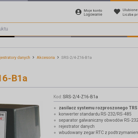
Ulubione
Moje konto
Logowanie
Liczba p
jestratory danych
Akcesoria
SRS-2/4-Z16-B1a
16-B1a
Kod:
SRS-2/4-Z16-B1a
zasilacz systemu rozproszonego TRS
konwerter standardu RS-232/RS-485
separator galwaniczny obwodów RS-232
rejestrator danych
wbudowany zegar RTC z podtrzymaniem