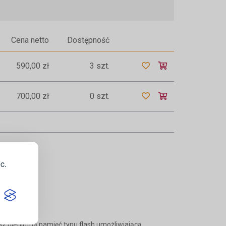
Cena netto
Dostępność
590,00 zł
3 szt.
700,00 zł
0 szt.
c.
 nieulotną pamięć typu flash umożliwiającą