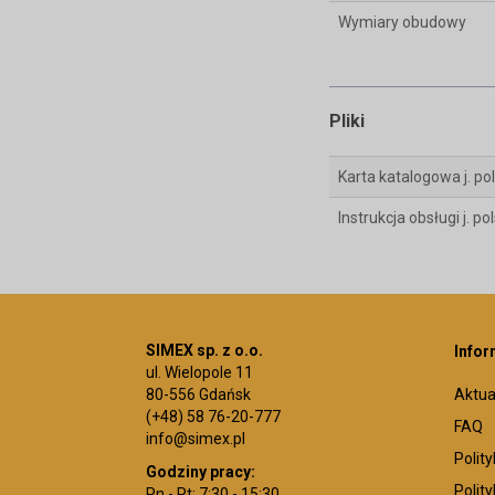
Wymiary obudowy
Pliki
Karta katalogowa j. pol
Instrukcja obsługi j. pol
SIMEX sp. z o.o.
Infor
ul. Wielopole 11
80-556 Gdańsk
Aktua
(+48) 58 76-20-777
FAQ
info@simex.pl
Polit
Godziny pracy:
Polit
Pn - Pt: 7:30 - 15:30