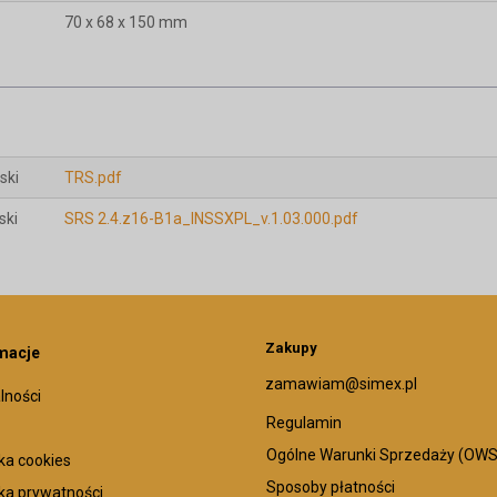
70 x 68 x 150 mm
ski
TRS.pdf
ski
SRS 2.4.z16-B1a_INSSXPL_v.1.03.000.pdf
Zakupy
macje
zamawiam@simex.pl
lności
Regulamin
Ogólne Warunki Sprzedaży (OWS
yka cookies
Sposoby płatności
yka prywatności