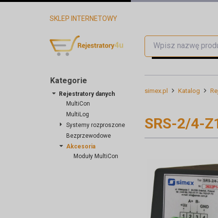
SKLEP INTERNETOWY
Kategorie
simex.pl
Katalog
Re
Rejestratory danych
MultiCon
MultiLog
SRS-2/4-Z
Systemy rozproszone
Bezprzewodowe
Akcesoria
Moduły MultiCon